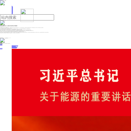
人民日报主管
《中国能源报》社有限公司主办
网站地图
联系我们
首页
即时新闻
能源要闻
焦点关注
能源评论
能源党建
热点专题
生态环保
人事动态
能源城市
环球视野
产业聚焦
电网电力
新能源
油气
传言多晶硅收储平台“黄了” 中国光伏行业协会和涉及公司紧急辟谣
来源：财联社
2025年11月12日 17:46
作者：刘梦然
今日，光伏板块集体下挫，多家光伏上市公司股价跌超5%。消息面上，今日早间有消息称，“某头部组件企业董秘在北京建投策略会直接说平台黄了”。对此，涉及企业在回复财联社记者时表示，真诚期待并支持收储平台能够顺利建立并发挥作用，平台的具体落地实施过程中，仍需各方协同，共同克服一系列现实挑战，推动行业健康发展。
不过，对于是否参加机构交流会，以及当时交流时具体情景和原话内容等，对方未做进一步解释。
值得注意的是，围绕多晶硅平台收储进展的“小作文”，也已经发展到近乎日更频率。就在11月11日，有消息称多晶硅企业达成共识，即将签字；12日早间，再有传闻称，“建硅料和组件联盟的那些公司，方案说是被发改和监管总局X了”。
随后，中国光伏行业协会也对近两日传闻辟谣，直指“晶澳董秘在北京建投策略会直接说平台黄了”和“建硅料和组件联盟的那些公司，方案说是被发改和监管总局X了”为假消息。
中国光伏行业协会执行秘书长刘译阳发文表示，光伏行业正从供需两端共同发力，市场化、法制化地推动落后产能有序退出。有中央的坚定指导支持，行业企业的协调配合，相关工作一定会成功，光伏行业不走出“内卷”式恶性竞争我们誓不罢休。
他同时表示，正告造谣者，不要低估政策决心。行业自律，“反内卷”，核心目的就是要让市场恢复到公平竞争的环境中来，光伏行业高质量发展就是要让重诺守信的企业发展得更好。那些不自律的企业，如果还妄图利用无底线的不公平竞争获利那就是打错了算盘。
财联社记者注意到，从三季度业绩看，光伏产业链上下游利润呈现明显分化趋势，多晶硅已经成为光伏主材环节率先出现业绩拐点信号的环节，但中下游电池和组件仍处于大面积亏损中。
另一家头部组件企业人士表示，目前上游硅料相对高价，市场普遍关注能否向下游电池组件顺利顺价。如果因为收储重组导致上游持续涨价，但组件环节未能跟涨，可能会引发下游经营情况进一步恶化。
据硅业分会今日发布的消息，本周多晶硅n型复投料和颗粒硅成交均价分别为5.32万元/吨和5.05万元/吨，环比均持平。分析指出，从供需角度看，多晶硅市场整体供大于求的状态并未改变，高库存压力持续存在。下游环节的降价与减产虽可能削弱对多晶硅的短期需求，但由于多晶硅社会库存已处高位，企业对于继续累库的容忍度相应提高，短期并不急于通过降价清理库存。
硅业分会综合判断认为，尽管市场存在悲观情绪，但在供应端企业减产、政策持续推进的背景下，实际运行仍将以持稳为主，价格大幅波动的可能性较低。
投稿与新闻线索: 微信/手机: 15910626987 邮箱: 95866527@qq.com
欢迎关注中国能源官方网站
分享让更多人看到
中国能源网版权作品，未经书面授权，严禁转载或镜像，违者将被追究法律责任。
即时新闻
要闻推荐
国家能源局印发《电力安全生产“十五五”行动计划》
我国绿色燃料产业规模稳步壮大
2030年我国新能源消纳将达28亿千瓦以上
新型电力系统建设迎来“十五五”发展路线图
《新型电力系统建设“十五五”规划》发布
热点专题