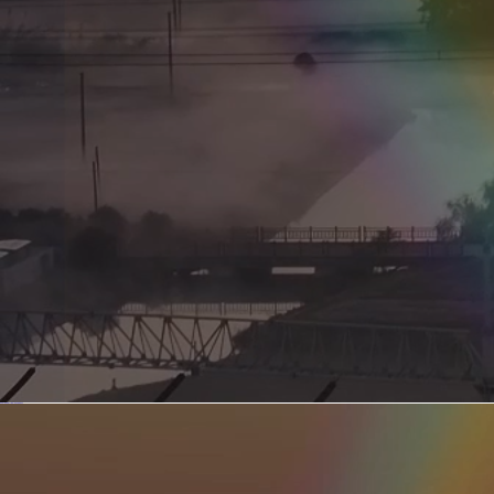
新型电力系统的核心引擎 第二集 深远海风电送出