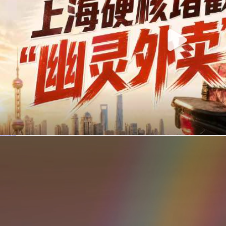
你在美团点的外卖是真门店吗？上海严查执照盗用，幽灵外卖迎硬核整治