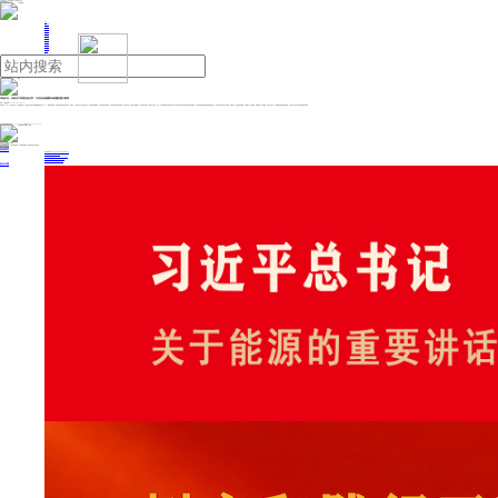
人民日报主管
《中国能源报》社有限公司主办
网站地图
联系我们
首页
即时新闻
能源要闻
焦点关注
能源评论
能源党建
热点专题
生态环保
人事动态
能源城市
环球视野
产业聚焦
电网电力
新能源
油气
华钰矿业：目前生产经营活动正常，不存在应披露而未披露的重大事项
来源：中国能源网
2025年11月12日 20:31
华钰矿业11月12日发布公告，公司股票连续三个交易日内收盘价格涨幅偏离值累计达20%，根据有关规定，属于股票交易异常波动情形。 经核实，公司目前生产经营活动正常，项目实施进展顺利，公司所处的市场环境、行业政策未发生重大调整。经公司自查，并向公司控股股东、实际控制人函询，截至本公告日，公司、公司控股股东及实际控制人均不存在影响公司股价异常波动的重大事项，不存在其他应披露而未披露的重大信息，包括但不限于重大资产重组、股份发行、重大交易类事项、业务重组、股份回购、股权激励、破产重整、重大业务合作、引进战略投资者等重大事项，公司也不存在处于筹划阶段的重大事项。
投稿与新闻线索: 微信/手机: 15910626987 邮箱: 95866527@qq.com
欢迎关注中国能源官方网站
分享让更多人看到
中国能源网版权作品，未经书面授权，严禁转载或镜像，违者将被追究法律责任。
即时新闻
要闻推荐
国家能源局印发《电力安全生产“十五五”行动计划》
我国绿色燃料产业规模稳步壮大
2030年我国新能源消纳将达28亿千瓦以上
新型电力系统建设迎来“十五五”发展路线图
《新型电力系统建设“十五五”规划》发布
热点专题