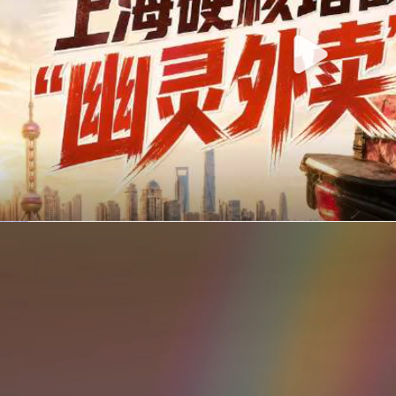
你在美团点的外卖是真门店吗？上海严查执照盗用，幽灵外卖迎硬核整治