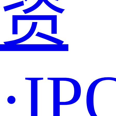
资
·IP