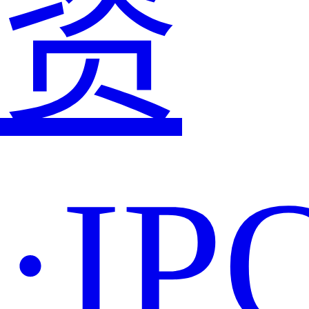
资
·IP