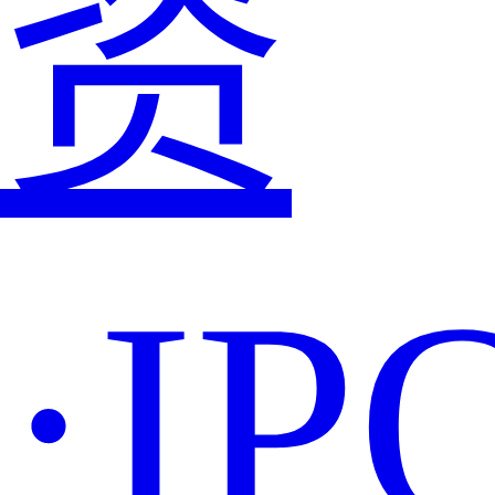
资
·IP