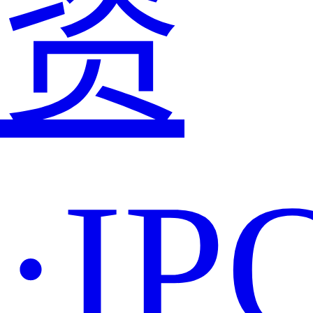
资
·IP