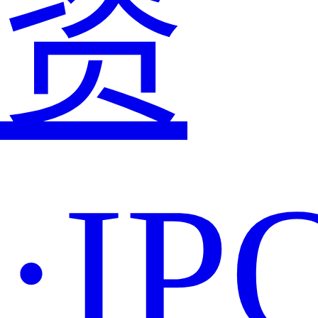
资
·IP