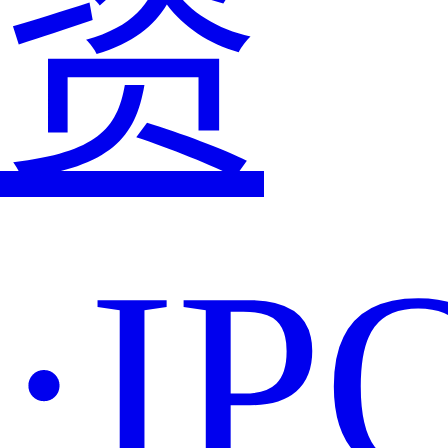
资
·IP