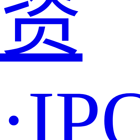
资
·IP