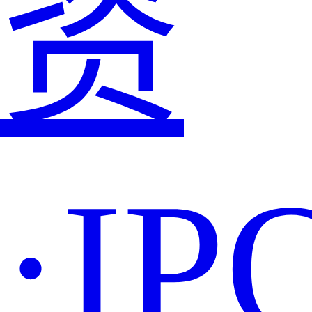
资
·IP