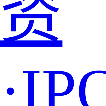
资
·IP