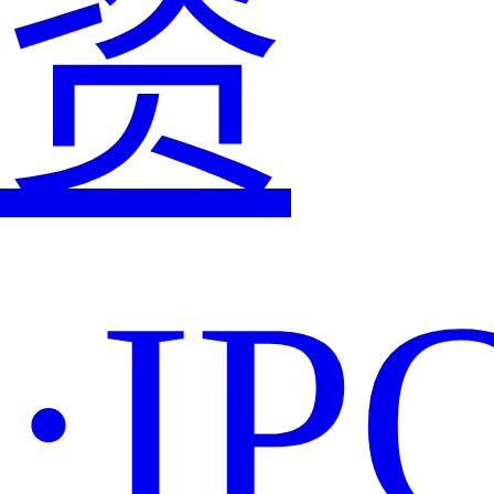
资
·IP