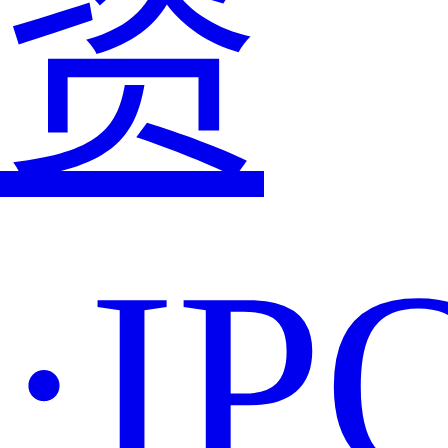
资
·IP