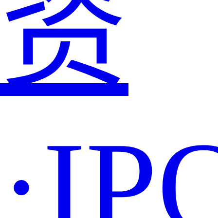
资
·IP