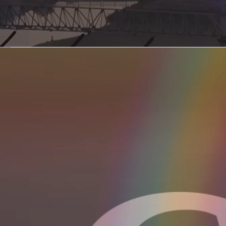
新型电力系统的核心引擎 第二集 深远海风电送出