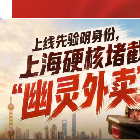
精彩视频
你在美团点的外卖是真门店吗？上海严查执照盗用，幽灵外卖迎硬核整治