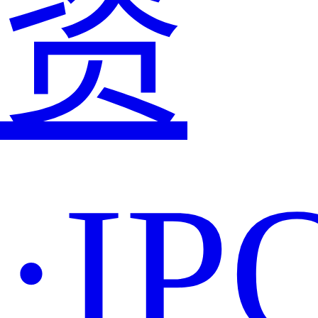
资
·IP