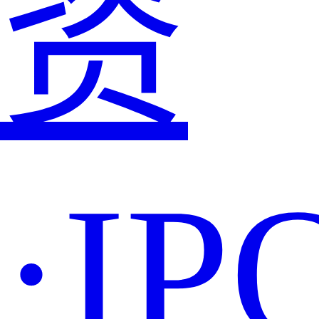
资
·IP