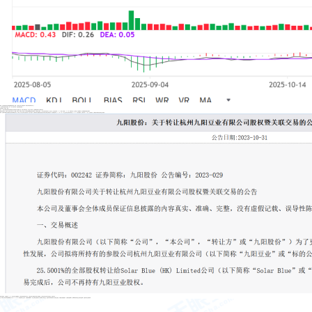
然而，当投资者留言表示将热情拥抱“哈基米第一股”时，公司却在互动平台紧急发声：“我们没有哈基米相关产品。”
一位投资者在股吧中的调侃：“双十一买了哈基米豆浆，没想到股票也能涨。”
涨停背后的“哈基米”迷雾
近日，一款名为“哈基米南北绿豆浆”的新品在“九阳豆浆官方旗舰店”上架，迅速引发网友热议。该产品以“0脂肪、无乳糖”“哈基米吸引力爆表”为卖点。
据百度百科显示，“哈基米”一词源于日语“はちみ”（蜂蜜）的音译，因动漫《赛马娘》中角色哼唱的“蜂蜜之歌”走红网络，逐渐演变为萌宠、二次元文化的代表性符号，甚至入选《三联生活周刊》2023年度十大热梗。2025年，其影响力进一步扩展至人工智能领域，成为跨圈层的情感社群暗号。
然而，这款被市场视为“九阳股份涉足哈基米概念”的产品，实则与上市公司主体并无直接关联。淘宝平台显示，“九阳豆浆官方旗舰店”的注册主体为杭州九阳豆业有限公司，而九阳股份早在2023年10月31日已公告转让其所持九阳豆业25.5001%的全部股权，交易对价约1.77亿元。交易完成后，九阳股份不再持有九阳豆业任何股权。
面对市场热议，九阳股份于11月13日在互动平台明确回应：“公司没有哈基米相关的产品，主营业务及产品聚焦于厨房小家电领域，公司及其下属公司均不涉及食品、饮品类产品。”
这一声明与公司近年来的战略调整方向一致。2023年10月的股权转让公告中，九阳股份明确表示，转让九阳豆业股权是为了“更好聚焦小家电主业，推进长期可持续性发展”。值得注意的是，天眼查关系图谱显示，九阳股份副董事长、董事韩润目前仍担任九阳豆业董事，但股权关系已彻底剥离。