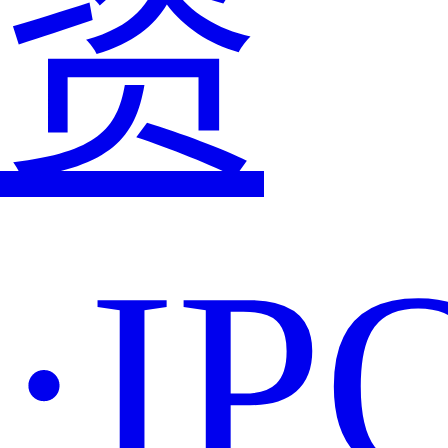
资
·IP