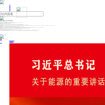
人民日报主管
《中国能源报》社有限公司主办
网站地图
联系我们
首页
即时新闻
能源要闻
焦点关注
能源评论
能源党建
热点专题
生态环保
人事动态
能源城市
环球视野
产业聚焦
电网电力
新能源
油气
国际油价重挫、碳酸锂大涨 “黑白”石油分化映射能源转型格局
来源：新华财经
2025年11月13日 20:46
作者：吴郑思
今天（13日）商品市场走势分化，其中，分别作为新、旧能源代表的碳酸锂和原油一个大涨超3%，一个重挫近4%，上演“冰火两重天”。
隔夜，欧佩克月报“承认”市场转入结构性过剩，国际油价单日重挫约4%，创下一个月来最大单日跌幅。受此影响，国内SC原油13日早盘也大幅下探，主力合约盘中触及每桶446.9元的三周低位，日跌幅在4%左右。
与之形成鲜明对比的是，13日期货市场有“白色石油”之称的碳酸锂大幅上涨，延续了今年6月以来的上涨格局，继续逼近90100元/的年内最高点。
“黑白石油”反差表现的背后，映射出原油市场的供需过剩压力和
新能源
相关产业在能源转型背景下的光明前景。
欧佩克承认“结构性过剩”
当前，原油市场供应过剩几乎已成为市场的共识，但欧佩克自己此前一直强调供需“趋紧”“健康”。在过去几个月的报告中，欧佩克对原油市场前景的判断总体偏向乐观，与国际能源署（IEA）等机构“过剩”“愈发过剩”的预期形成鲜明对比。
不过，在昨日发布的最新月度报告中，欧佩克罕见承认“由于美国原油产量超预期增长等原因，目前全球市场已从每日短缺40万桶转为每日过剩50万桶，进入结构性过剩。”这意味着主要国际能源机构中的唯一的“多头”最终“投降”，油市多头信心因此重挫，国际油价应声单日下跌2美元／桶。
国际能源署在今年4月份首次披露2026年油市供需平衡展望时就指出，预计2026年全球石油需求增长将进一步放缓，增幅仅为61万桶／日，但预计2026年原油供应的增幅却将达到96万桶／日。而在9月报告中，IEA更是将2026年全球石油供应增长预测上调至240万桶／日，与需求增速（预测为69.9万桶／日）的差额扩大至170万桶／日。该机构还表示，在今后一段时间，全球原油库存将持续上升，2026年过剩产量有可能达到每日400万桶的创纪录水平，这将对中长期油价构成显著下行压力。
能源转型给原油需求带来挑战
回顾近年来的油价表现，驱动油市供需平衡状况恶化的因素除了产油国从“保价转向保份额”带来供应增量以外，需求侧面临的挑战也不容忽视。尤其是能源转型背景下，电气化、可再生能源等的快速发展，更是对传统能源的需求带来冲击。
毕马威最新发布的《世界能源统计年鉴2025》指出，各国日益将可再生能源投资视为能源安全的基石，因为可再生能源有助于各国确保本国能源系统不受全球能源市场和国际局势影响。
IEA此前也在报告中称，2021年以来全球能源系统投资规模开始新一轮扩张，在传统能源投资保持谨慎的情况下，以电力部门中的可再生能源、电网、
储能
和终端电气化应用、节能为代表的绿色转型板块成为了投资增量的主要去向，反映能源转型正在稳步推进。IEA在《2025年可再生能源》中表示，预计全球可再生能源装机容量仍将强劲增长，未来5年全球可再生能源新增装机容量将达到之前5年增量的两倍。
国内
新能源
的发展更是迅猛。今年前三季度，全国可再生能源新增装机3.1亿千瓦，同比增长47.7%，约占新增装机的84.4%。截至2025年9月，全国风电和
太阳能
发电装机容量已经占到全国发电装机的46%；今年前三季度，风光发电量合计达1.73万亿千瓦时，占同期全社会用电量的22.3%。
针对
新能源
发展中的消纳、供应稳定性等问题，国家更是连续出台多项积极政策。仅就近两日而言，不仅国家能源局发布了《关于促进新能源集成融合发展的指导意见》，工业和信息化部也表示将持续推动动力
电池
产业高质量发展。政策利好驱动下，股票市场
锂电池
板块13日表现活跃。
长期油价仍有支撑
不过，新能源的发展并不意味着传统能源就此彻底势衰。对于原油市场而言，机构观点认为，当前经济不确定性依然高度存在的大背景下，相对成熟的供需产业链和潜在的地缘政治扰动，仍有望给原油市场带来支撑。
IEA在《2025年世界能源展望》报告中表示，短期内全球石油和
天然气
供应总体充足，但地缘政治风险仍存。
华泰证券
研报也指出，考虑全球新能源替代稳步推进，叠加欧佩克+集团逐步解除第二层自愿减产计划，以及南美、非洲等低成本增量集中释放，2025年四季度至2026年二季度油价或仍处于下行区间。长期而言，欧佩克+在短期牺牲价格以争取市场份额后，再平衡压力有望推动新一轮协同达成，叠加北美页岩油成本影响，全球能源转型提速之前油价仍有望得到长期支撑。
中金公司
大宗商品分析师则在2026年展望报告中表示，供应扰动对现货平衡的影响或在2026年进一步显现。石油市场现货供应过剩仍为基准情形，非OECD补库需求和地缘供应风险可能带来预期差机会。与此同时，北美页岩油的成本挑战已经开始，预期非欧佩克供应扩张周期或在2026年下半年迎来中长期拐点，有望为油价中枢提供趋势突破机会。
投稿与新闻线索: 微信/手机: 15910626987 邮箱: 95866527@qq.com
欢迎关注中国能源官方网站
分享让更多人看到
中国能源网版权作品，未经书面授权，严禁转载或镜像，违者将被追究法律责任。
即时新闻
要闻推荐
国家能源局印发《电力安全生产“十五五”行动计划》
我国绿色燃料产业规模稳步壮大
2030年我国新能源消纳将达28亿千瓦以上
新型电力系统建设迎来“十五五”发展路线图
《新型电力系统建设“十五五”规划》发布
热点专题