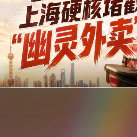
你在美团点的外卖是真门店吗？上海严查执照盗用，幽灵外卖迎硬核整治