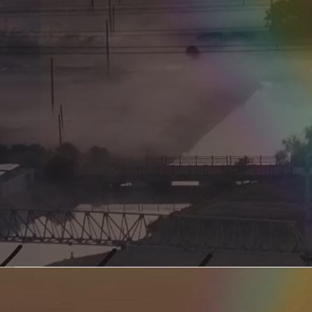
新型电力系统的核心引擎 第二集 深远海风电送出