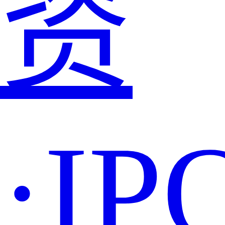
资
·IP