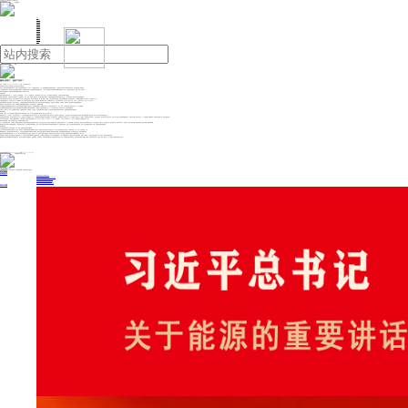
人民日报主管
《中国能源报》社有限公司主办
网站地图
联系我们
首页
即时新闻
能源要闻
焦点关注
能源评论
能源党建
热点专题
生态环保
人事动态
能源城市
环球视野
产业聚焦
电网电力
新能源
油气
建设“好房子”，如何下功夫？
来源：人民日报
2025年11月14日 08:48
作者：丁怡婷 郑洋洋 王 者
住房问题关系千家万户切身利益，也关系经济社会发展全局。
这些年，我国住房供给规模不断扩大，城镇人均住房建筑面积超过40平方米，户均拥有住房超过1.1套。然而随着城镇化发展的阶段变化，人民群众的住房需求从“有没有”转向“好不好”，对住房品质有了更高要求。
“十五五”规划建议提出，建设安全舒适绿色智慧的“好房子”，实施房屋品质提升工程和物业服务质量提升行动。《中共中央国务院关于推动城市高质量发展的意见》提出，全链条提升住房设计、建造、维护、服务水平。
“好房子”如何建得更好？各地“好房子”建设有哪些经验做法？记者进行了采访。
好标准好设计
新建住宅建筑层高不低于3米、4层及以上住宅设置电梯……今年5月1日起施行的《住宅项目规范》受到广泛关注，作为强制性工程建设规范，全部条文必须得到严格执行。
“‘好房子’要有好标准，需要通过完善标准体系，全面提高设计、材料、建造、设备等方面的标准，引领和支撑‘好房子’建设。”住房城乡建设部标准定额司相关负责人说，《住宅项目规范》是对“好房子”建设的底线要求。
“好房子”建设离不开好设计支撑。走进中建智地位于北京的一处新建住宅项目，细节设计随处可见：担心孩子磕碰？从墙角、石材台面到柜体边缘等，都做了圆弧倒角处理。车库坡道弯度太大，驾驶时容易剐蹭？转弯半径从6.6米增加到7.1米……
中建集团党组副书记、总经理文兵介绍，中国建筑今年发布了“好房子”营造体系，梳理出上百项需求，编制形成可操作、可验收的技术卡片，并且开展科学评价、动态认证。截至9月底，已有88个项目纳入试点，涉及6.5万余户住户。
“好房子”建设离不开好材料供应。中国工程院院士、中国建材集团有限公司首席科学家彭寿介绍，我国已经形成完备的建材体系，“节能材料、创能材料、功能材料、智能材料，都是‘好房子’建设所需的好材料。”
建筑隔声，是评判“好房子”的一个标准。传统砌块墙依赖厚重墙体阻隔噪声，却容易牺牲空间、增加地基承重。
在中国建材北新集团建材股份有限公司，新型石膏板轻钢龙骨隔墙成为明星产品。和传统砌块墙相比，其厚度变窄约一半，隔声性能却能达到66分贝，高于《住宅项目规范》提到的“不应小于50分贝”的标准。
北新建材战略营销部总经理毛欣飞介绍，新型石膏板轻钢龙骨隔墙在保障同样性能前提下，能够使户内利用空间增加。以100平方米的户型为例，能多出来8平方米左右的利用空间。
彭寿认为，要从平台、项目、标准规范等方面进一步构建“基础研究—应用研究—生产制造—下游应用”的可持续生态体系，科学制定细分领域和关键技术指标清单，持续提高建材创新与质量水平。
好配套好服务
停车难、充电难，老人儿童活动场地等配套设施不足影响居住体验。当前，不少地方在推进“好房子”建设时，着力在这些方面下功夫。
“我们楼有一些七八十岁的老人，现在下楼方便多了。”69岁的刘铜明家住山西太原小店区长风小区，楼栋今年新加装了电梯。除此之外，借助老旧小区改造契机，小区合理划分了固定车位和临时车位区域。“我们还配套增加了充电设施。”长风小区社区党委书记韩志丽介绍。
“以前接娃得向单位请假，现在孩子放学到社区‘一老一小幸福院’，我下班顺道接，省心！”江西宜春袁州区湛郎桥社区居民赵丽说。作为老城区社区，湛郎桥社区今年新打造了“一老一小幸福院”，院内划分8个功能区，串联起老少同乐的日常。在儿童活动区，放学早的孩子在这里托管，社区工作人员与业主志愿者帮着辅导作业、组织手工游戏；在老年活动区，68岁的张细兰免费理完发，和老邻居们围坐下棋，“这里比家里热闹。”
“好房子”不是单指新房子，老房子也能变成“好房子”。“十四五”时期，全国累计改造城镇老旧小区24万多个，惠及4000多万户、1.1亿人；加装电梯12.9万部，增设停车位340多万个、养老托育等社区服务设施6.4万个。
提升物业服务质量，搭建一站式服务平台等，也是“好房子”建设的方向之一。
今年，山西应用数智手段，开发建设了“智慧物业管理服务平台暨全省物业投诉举报受理转办系统”。王先生之前在太原小店区某小区装修房子时，被物业公司要求付3000元装修押金，但房子装好后，物业公司却以各种理由不退还。王先生抱着试一试的心态，通过服务平台小程序提出诉求。接到投诉单后，小店区房产中心会同街道办第一时间联系物业公司进行调解，最终顺利退费。
“物业服务已成为居民生活的重要组成部分，直接影响生活品质、住宅使用寿命和保值增值。”浙江工业大学中国住房和房地产研究院院长虞晓芬认为，推进“好房子”建设，要进一步优化物业服务的发展环境；同时，适当提高物业服务准入门槛，加强物业服务质量考核等。
好政策好支撑
大力推进“好房子”建设，也离不开规划、土地、财政、金融等方面的政策支撑保障。
走进山东淄博张店区的新东升宸园小区，近处，树宅相守、绿植环绕的景观自然雅致；抬头望去，玻璃结合铝板的住宅外立面整洁大气。作为山东省高品质住宅试点项目，小区楼间距达35至40米，住宅层高达3.3米。
“有金融政策支持，我们建设‘好房子’的底气更足了。”新东升置业集团有限公司董事长闫德刚说。淄博市优先把高品质住宅项目纳入绿色金融支持范围，鼓励金融机构开通绿色通道，加大信贷支持力度，降低信贷融资成本。
“您的公积金贷款最高额度原本是100万元，因为我们是高品质住宅试点项目，额度可以上浮。”在新东升宸园小区售楼处，营销负责人刘旭为市民李女士介绍房源。“我们购房的首付压力能够缓解不少。”李女士说。
湖北明确，开发建设单位无偿提供的社区综合服务中心、社区组织工作用房和居民公益性服务设施，以及配套公共服务设施，不计入容积率建筑面积；广东广州聚焦数字设计、智能生产等产业赛道资源，打通上下游渠道……各地出台推动政策、健全产业体系，联动支撑“好房子”建设。
“随着房地产发展从重增量建设转向重存量运营，房地产行业要着力把握新机遇、挖掘新动能、开辟新赛道。”住房城乡建设部房地产市场监管司相关负责人表示，要加快推动开发模式转型，在城市更新中更加注重“好房子”建设，全链条提升住房设计、建造、维护、服务水平，为人民群众打造高品质居住生活空间。
投稿与新闻线索: 微信/手机: 15910626987 邮箱: 95866527@qq.com
欢迎关注中国能源官方网站
分享让更多人看到
中国能源网版权作品，未经书面授权，严禁转载或镜像，违者将被追究法律责任。
即时新闻
要闻推荐
我国绿色燃料产业规模稳步壮大
2030年我国新能源消纳将达28亿千瓦以上
新型电力系统建设迎来“十五五”发展路线图
《新型电力系统建设“十五五”规划》发布
利用率90%左右 新能源发展重心转向消纳
热点专题