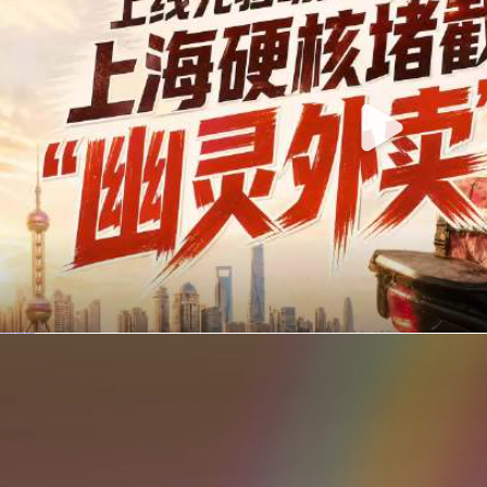
你在美团点的外卖是真门店吗？上海严查执照盗用，幽灵外卖迎硬核整治