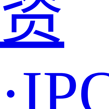
资
·IP