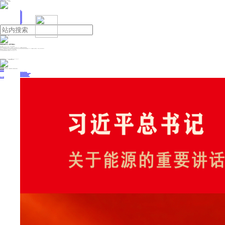
人民日报主管
《中国能源报》社有限公司主办
网站地图
联系我们
首页
即时新闻
能源要闻
焦点关注
能源评论
能源党建
热点专题
生态环保
人事动态
能源城市
环球视野
产业聚焦
电网电力
新能源
油气
阿根廷首都市中心一座写字楼起火
来源：新华网
2025年11月14日 09:12
作者：张铎 王钟毅
阿根廷首都布宜诺斯艾利斯市中心区域的一座12层写字楼13日上午发生火灾，约200人紧急疏散，未造成人员受伤。
当天上午，位于布宜诺斯艾利斯市七月九日大道和马塞洛·托尔夸托·德阿尔韦阿尔大道交叉路口附近的苏黎世保险大厦顶层露台起火，约200人紧急疏散。当地时间上午10时左右，消防人员扑灭大火。
据阿根廷媒体《号角报》报道，火灾未造成人员伤亡，起火原因正在调查中。
七月九日大道是布宜诺斯艾利斯一条主要街道，全长4.6公里，宽148米。
投稿与新闻线索: 微信/手机: 15910626987 邮箱: 95866527@qq.com
欢迎关注中国能源官方网站
分享让更多人看到
中国能源网版权作品，未经书面授权，严禁转载或镜像，违者将被追究法律责任。
即时新闻
要闻推荐
我国绿色燃料产业规模稳步壮大
2030年我国新能源消纳将达28亿千瓦以上
新型电力系统建设迎来“十五五”发展路线图
《新型电力系统建设“十五五”规划》发布
利用率90%左右 新能源发展重心转向消纳
热点专题