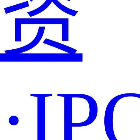
资
·IP