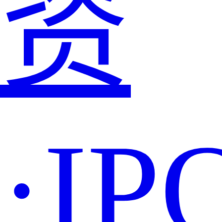
资
·IP