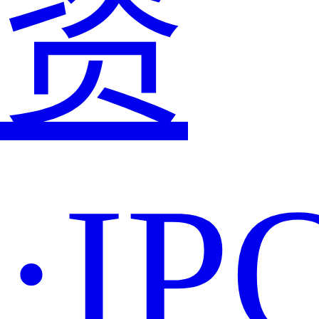
资
·IP