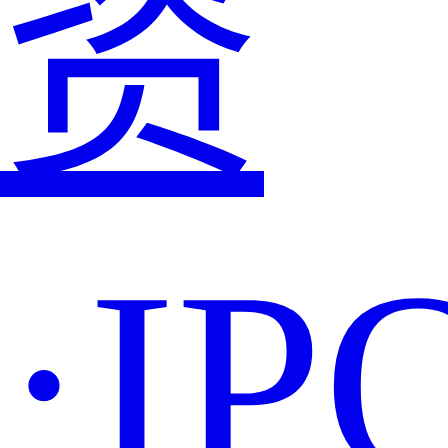
资
·IP