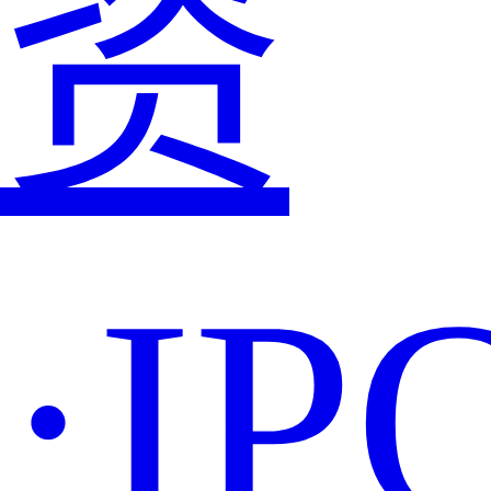
资
·IP