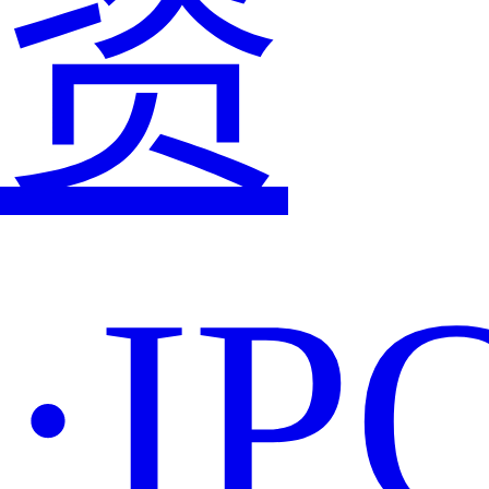
资
·IP