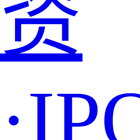
资
·IP