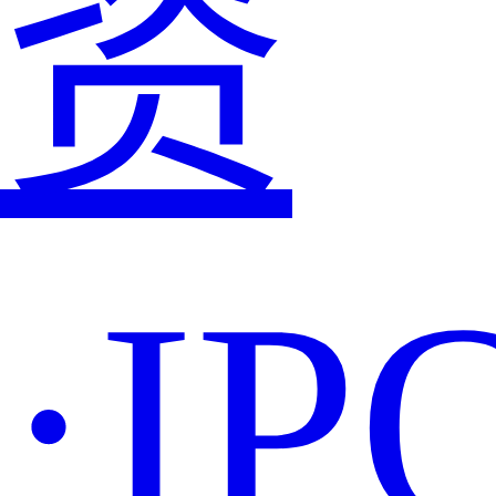
资
·IP