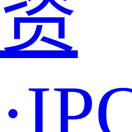
资
·IP