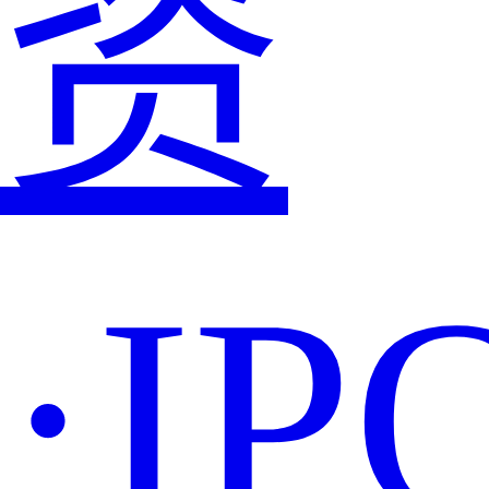
资
·IP