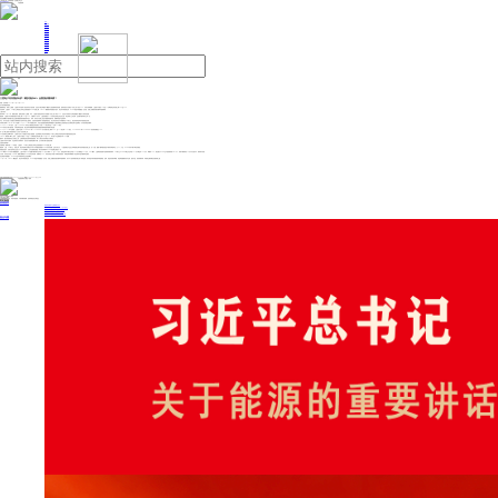
人民日报主管
《中国能源报》社有限公司主办
网站地图
联系我们
首页
即时新闻
能源要闻
焦点关注
能源评论
能源党建
热点专题
生态环保
人事动态
能源城市
环球视野
产业聚焦
电网电力
新能源
油气
三星电子内存报价出炉！最多涨价60% 全面涨价潮来袭？
来源：证券时报
2025年11月16日 11:45
芯片涨价潮愈演愈烈。
据最新消息，知情人士透露，三星电子本月提高了某些内存芯片的价格，这些芯片因全球建设AI
数据中心
的热潮而供应短缺，提高后的芯片价格比9月份上涨了多达60%。另有分析师预测，三星电子可能在10月至12月季度将合同价格上调40%至50%。
与此同时，三星电子、SK海力士和铠侠公司等正在谋划推动NAND价格上调。TrendForce在最新发布的报告中指出，受合约市场强势拉动，NAND现货市场氛围进一步升温，价格上涨幅度及报价频率均显著增加。
三星大涨价
美东时间11月14日，路透社报道，据两位知情人士透露，本月，三星电子的某些内存芯片价格较9月份上涨了高达60%，这些芯片目前由于全球竞相建设AI
数据中心
而供应短缺。
报道称，三星电子本月将服务器芯片价格上调30%至60%，大幅高于9月水平。三星此前推迟了10月供应合同的正式定价公告，两位知情人士补充称，定价细节通常每月公布一次。
此次价格飙升可能加重大型企业建设数据基础设施的成本压力。同时，内存芯片价格上涨也可能推高智能手机、电脑等其他产品的成本。
不过，对于在先进
人工智能
芯片领域落后于竞争对手的三星而言，这轮供应短缺带来了改善盈利的机会。该公司在内存芯片市场拥有比SK海力士、
美光科技
等竞争对手更强的定价权。
半导体
分销商Fusion Worldwide总裁Tobey Gonnerman对路透社表示，许多大型的服务器制造商和
数据中心
建设商“现在已经接受他们无法获得足够产品的事实”，支付的价格溢价极高。
Tobey Gonnerman指出，三星32GB DDR5内存芯片模组的合同价格从9月的149美元跃升至11月的239美元。
DDR内存芯片用于服务器、计算机和其他设备，通过临时存储数据和管理快速数据传输和检索来辅助计算性能。
Tobey Gonnerman还透露，三星电子还将16GB DDR5和128GB DDR5芯片价格分别上调约50%，至135美元和1194美元。64GB DDR5和96GB DDR5的价格涨幅超过30%。
另一位了解三星电子情况的消息人士证实了这些价格上涨。
KB
证券
研究主管Jeff Kim表示，三星电子在向
人工智能
芯片转型方面较慢，这意味着该公司在内存领域比SK海力士和
美光科技
等竞争对手拥有更强的定价权。
TrendForce分析师Ellie Wang表示，三星电子可能在10月至12月季度将合同价格上调40%至50%，高于整个行业预期的平均30%涨幅。
她表示：“他们真的很有信心价格会上涨。主要原因是现在需求真的很强劲，每个人都在与供应商签订长期协议。”
三星电子对此不予置评。行业高管与分析师表示，此次芯片短缺情况极为严重，已引发部分客户恐慌性采购。
全面涨价潮来袭？
另据韩国《朝鲜日报》14日消息，三星电子、SK海力士和铠侠公司等正在谋划推动NAND价格上调。
报道称，三星、SK海力士、铠侠公司、
美光科技
四大存储龙头今年下半年都纷纷削减NAND闪存供应量。业内分析认为，一方面原因在于这些公司希望通过调节供应来推动价格上涨；另一方面，随着AI需求推动更多产线转向四层单元（QLC）工艺，NAND闪存产量下降在所难免。
该报道还指出，北美大型科技企业担心NAND价格飙升，已开启“恐慌性囤货”，部分供应商明年NAND供货量已被抢订一空。
Omdia年度NAND闪存产量数据显示，三星今年的NAND晶圆产量目标从去年的507万片下调约7%，至472万片；铠侠也将年产量从去年的480万片调减至469万片。Omdia预计，三星和铠侠的减产趋势将持续到明年。SK海力士NAND产量已从去年的201万片降至约180万片，降幅约10%；美光最大NAND生产基地新加坡Fab 7工厂，则将产量维持在30万片出头的水平，维持保守供给。
几天前，闪存龙头
闪迪
（SanDisk）刚刚大幅调涨NAND闪存合约价格，涨幅高达50%。其涨价消息引发整个存储供应链震动，导致多家存储模组厂决定暂停出货并重新评估报价。
在这样的市场氛围下，NAND产品平均销售单价正在迅速攀升。
11月14日，TrendForce报告指出，受合约市场强势拉动，NAND现货市场氛围进一步升温，价格上涨幅度及报价频率均显著增加。由于中小型买家难以通过原厂取得货源，转向现货市场采购的需求明显增温。然而，现货供应相对稀缺，持货商普遍看好后市走势，延后出货、惜售情绪浓厚，导致成交量有限但价格持续上扬。
投稿与新闻线索: 微信/手机: 15910626987 邮箱: 95866527@qq.com
欢迎关注中国能源官方网站
分享让更多人看到
中国能源网版权作品，未经书面授权，严禁转载或镜像，违者将被追究法律责任。
即时新闻
要闻推荐
我国绿色燃料产业规模稳步壮大
2030年我国新能源消纳将达28亿千瓦以上
新型电力系统建设迎来“十五五”发展路线图
《新型电力系统建设“十五五”规划》发布
利用率90%左右 新能源发展重心转向消纳
热点专题