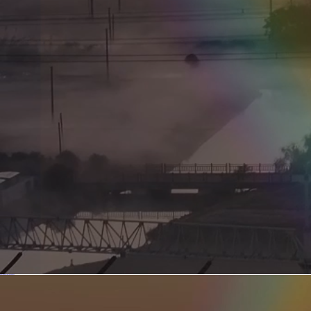
新型电力系统的核心引擎 第二集 深远海风电送出