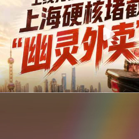
你在美团点的外卖是真门店吗？上海严查执照盗用，幽灵外卖迎硬核整治