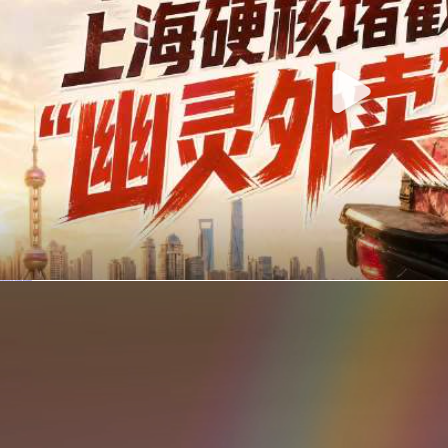
你在美团点的外卖是真门店吗？上海严查执照盗用，幽灵外卖迎硬核整治