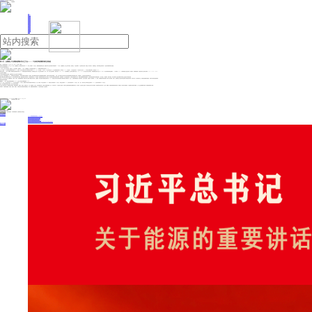
人民日报主管
《中国能源报》社有限公司主办
网站地图
联系我们
首页
即时新闻
能源要闻
焦点关注
能源评论
能源党建
热点专题
生态环保
人事动态
能源城市
环球视野
产业聚焦
电网电力
新能源
油气
前十月，全国规上工业增加值增长百分之六点一—— 工业经济高质量发展扎实推进
来源：人民日报海外版
2025年11月17日 09:22
作者：王俊岭
国家统计局最新数据显示，今年1至10月份，全国规模以上工业增加值同比增长6.1%，高于上年同期0.3个百分点，继续保持较快增长态势。国家统计局工业司首席统计师孙晓表示，10月份，全国规模以上工业生产稳中有进，多数行业、产品实现增长，产业结构优化升级，新质生产力培育壮大，装备制造业、高技术制造业快速发展，工业经济高质量发展扎实推进。
工业大类行业增长面超七成
10月份，工业生产总体平稳，多数行业、产品实现增长。数据显示，10月份，全国规模以上工业增加值同比增长4.9%，剔除季节因素后环比增长0.17%。
从三大门类看，10月份制造业增加值同比增长4.9%，采矿业、电力热力燃气及水生产和供应业分别增长4.5%、5.4%。从行业看，10月份41个工业大类行业中29个行业增加值同比增长，增长面为70.7%。从产品看，10月份在统计的623种主要工业产品中，313种产品产量同比增长，增长面为50.2%。
值得注意的是，10月份，规模以上装备制造业增加值同比增长8.0%，装备制造“压舱石”作用持续凸显。装备制造业中的8个行业全部实现增长，其中，汽车、电子行业快速增长，增速分别为16.8%、8.9%，对全部规模以上工业增长贡献率分别达22.8%、19.3%，居工业各大类行业前两位；铁路船舶航空航天行业自2024年12月以来持续保持两位数增长，10月份增长15.2%。中高端装备类产品稳步发展，铁路机车、民用钢质船舶、发电机组等产品产量分别增长71.3%、21.4%、16.9%。
企业竞争力不断增强
工业经济高质量发展扎实推进，直观体现在工业企业竞争力的不断提高上。
按下按钮，两块屏幕慢慢合二为一，新屏幕呈现出完整的画面，几乎看不到屏幕之间的缝隙；音乐响起，旋转升降舞台和电动灯杆伴随着旋律起伏翻转，形成声光形影的完美搭配……日前，在位于湖南长沙经济技术开发区的湖南明和光电设备有限公司内，记者看到了一台完美演出背后的装备力量。
“我们不断优化舞台机械结构与控制工艺、提升关键部件的安全裕量、配置多级安全防护装置，并设置备用系统与人工干预机制，确保整体设备的安全性与可靠性。我们还通过选取特殊碳纤维材料、放置隔音棉、优化设备造型结构、采用交流变频技术等方式，使舞台机械能够做到缓起缓停，在保证换景速度和演出效果的前提下，减小惯性力、降低噪声、增加平稳性。”该公司管理中心副总经理兼产学研办主任桂亚平对本报记者说。
这是广大工业企业在主业上不断精进的一个缩影。在四川，国机重装研制的5米级大型矿山新型斗唇通过用户验收，无损检验、理化性能等关键指标合格率均达100%，标志着公司成功完成系列新型斗唇铸件国产化研制任务；在辽宁，沈阳机床聚焦制造一线实际需求，在运车台调度、智慧安防、能耗管理、AGV控制、设备数据采集等场景推动AI技术工程化落地；在浙江，金田铜业充分运用自身在型材加工领域的技术积累，成功开发出3D折弯铝排产品，更好满足新能源车轻量化、低成本与高导电性能的需求。
政策加码筑牢向好根基
数据显示，10月份，制造业采购经理指数为49.0%，企业生产经营活动预期指数为52.8%。
“1至10月份，工业投资同比增长4.9%，拉动全部投资增长1.7个百分点。”国家统计局投资司首席统计师罗毅飞说，从三大门类看，采矿业投资增长3.8%，增速比前三季度加快0.1个百分点。制造业投资增长2.7%，拉动全部投资增长0.7个百分点。电力、热力、燃气及水生产和供应业投资增长12.5%，拉动全部投资增长0.9个百分点。
当前，各地不断推出新的务实举措，筑牢工业经济向好根基。
山东省工业和信息化厅二级巡视员李英峰说，将聚焦“高端化、智能化、绿色化、集群化”方向，打出一套“强创新、优生态、促转型”的组合拳。在机器人领域推动建设3至5个工具软件平台，打造特色产业集群；在传统产业领域加快建设世界级现代食品、轻工纺织、先进冶金产业基地。湖北省经信厅副厅长刘良博说，将统筹布局全省算力网、运力网、物联网，加快推动算网存用协同发展，构建全省一体化算力调度体系，打造国家算力网络中部枢纽，让广大企业能够像用水用电一样便捷地获取算力资源。
专家表示，中国经济基础稳、优势多、韧性强、潜能大，支撑经济向好发展的有利因素较多。未来，随着各项政策持续发力，工业经济有望进一步企稳回升。
投稿与新闻线索: 微信/手机: 15910626987 邮箱: 95866527@qq.com
欢迎关注中国能源官方网站
分享让更多人看到
中国能源网版权作品，未经书面授权，严禁转载或镜像，违者将被追究法律责任。
即时新闻
要闻推荐
2030年我国新能源消纳将达28亿千瓦以上
新型电力系统建设迎来“十五五”发展路线图
《新型电力系统建设“十五五”规划》发布
利用率90%左右 新能源发展重心转向消纳
《新型电力系统建设“十五五”规划》发布 一系列目标确定 推动新型电网建设“量”增“质”升
热点专题