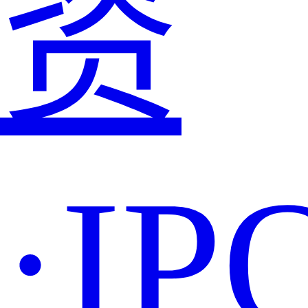
资
·IP