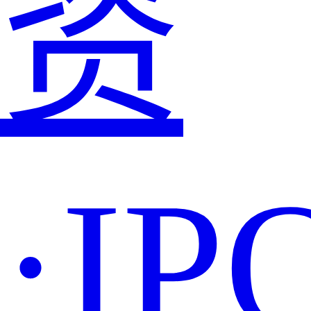
资
·IP