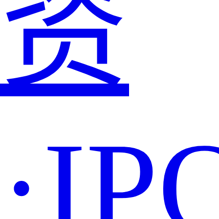
资
·IP