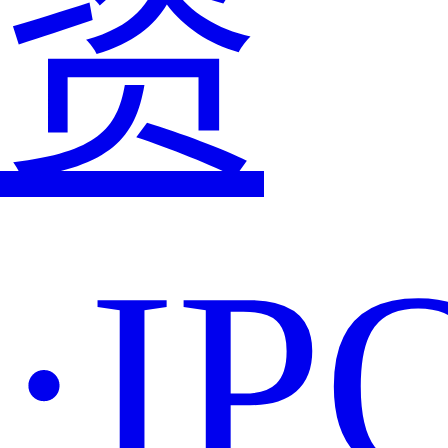
资
·IP