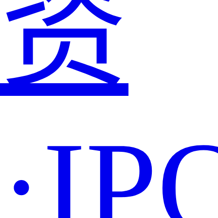
资
·IP