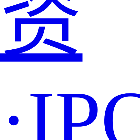
资
·IP