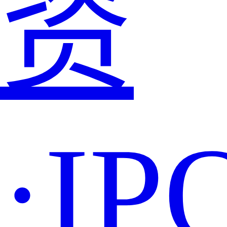
资
·IP