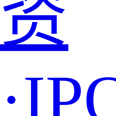
资
·IP