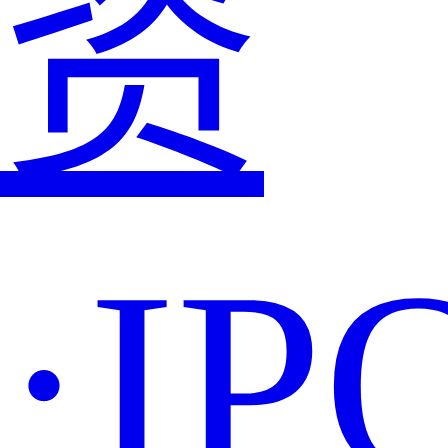
资
·IP