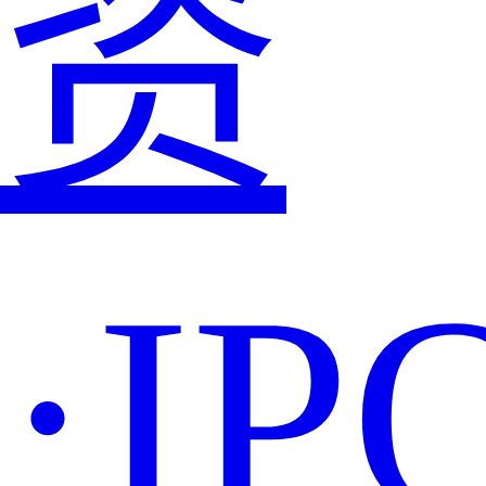
资
·IP