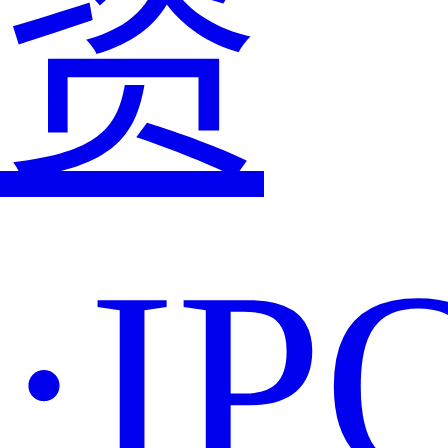
资
·IP