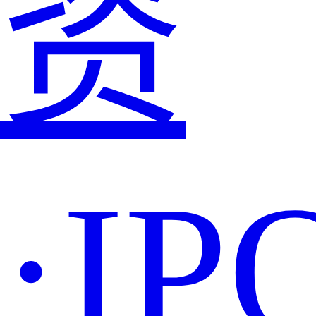
资
·IP