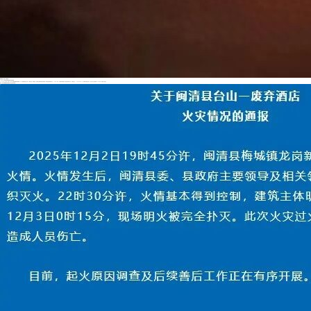
视频截图。图源：潇湘晨报
12月3日，闽清县应急管理局发布情况通报。
2025年12月2日19时45分许，闽清县梅城镇龙岗新村75号一废弃酒店发生火情。火情发生后，闽清县委、县政府主要领导及相关领导第一时间赶赴现场组织灭火。22时30分许，火情基本得到控制，建筑主体明火扑灭，余零星火点。12月3日0时15分，现场明火被完全扑灭。此次火灾过火面积约800平方米，未造成人员伤亡。
目前，起火原因调查及后续善后工作正在有序开展。