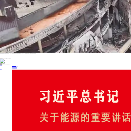
视频截图。图源：潇湘晨报
公开资料显示，闽清台山假日酒店位于福建省福州市闽清县梅城镇台山路，成立于1997年，隶属于香港宏得集团有限公司，曾是当地颇具代表性的建筑。但在2023年至2024年间，该酒店因“未按规定期限公示年度报告”，多次被福州市市场监督管理局列入经营异常名录。
投稿与新闻线索: 微信/手机: 15910626987 邮箱: 95866527@qq.com
欢迎关注中国能源官方网站
分享让更多人看到
中国能源网版权作品，未经书面授权，严禁转载或镜像，违者将被追究法律责任。
即时新闻
要闻推荐
我国绿色燃料产业规模稳步壮大
2030年我国新能源消纳将达28亿千瓦以上
新型电力系统建设迎来“十五五”发展路线图
《新型电力系统建设“十五五”规划》发布
利用率90%左右 新能源发展重心转向消纳
热点专题