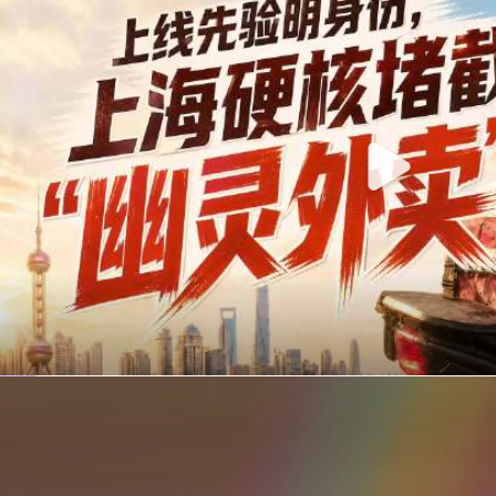
你在美团点的外卖是真门店吗？上海严查执照盗用，幽灵外卖迎硬核整治