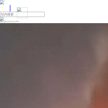
人民日报主管
《中国能源报》社有限公司主办
网站地图
联系我们
首页
即时新闻
能源要闻
焦点关注
能源评论
能源党建
热点专题
生态环保
人事动态
能源城市
环球视野
产业聚焦
电网电力
新能源
油气
福建闽清通报：一废弃酒店发生火情，未造成人员伤亡，明火被扑灭，起火原因正在调查
来源：潇湘晨报
2025年12月03日 15:40
12月2日，有网友发视频称，福建闽清县台山假日酒店发生火情。根据网友视频，黑夜中该酒店数栋楼房被大火覆盖，现场浓烟滚滚，火势凶猛。