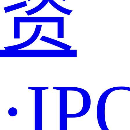
资
·IP